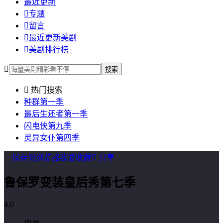
最近更新

专题

留言

最近更新美剧

美剧排行榜

搜索

热门搜索
种群第一季
最后生还者第一季
闪电侠第九季
灵异女仆第四季
保存到浏览器
我要收藏

分享
鲁保罗变装皇后秀第七季
4.0