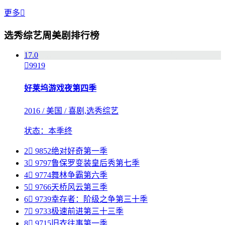
更多

选秀综艺周美剧排行榜
1
7.0

9919
好莱坞游戏夜第四季
2016 / 美国 / 喜剧,选秀综艺
状态：本季终
2

9852
绝对好奇第一季
3

9797
鲁保罗变装皇后秀第七季
4

9774
舞林争霸第六季
5

9766
天桥风云第三季
6

9739
幸存者：阶级之争第三十季
7

9733
极速前进第三十三季
8

9715
旧衣往事第一季