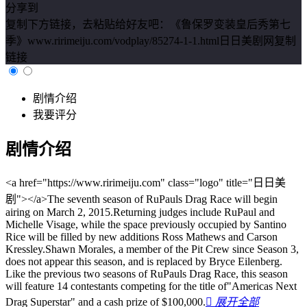
分享到
复制下方链接，去粘贴给好友吧：
《鲁保罗变装皇后秀第七
季》www.ririmeiju.com/vodplay/85274-1-1.html日日美剧网
复制
链接
剧情介绍
我要评分
剧情介绍
<a href="https://www.ririmeiju.com" class="logo" title="日日美
剧"></a>The seventh season of RuPauls Drag Race will begin
airing on March 2, 2015.Returning judges include RuPaul and
Michelle Visage, while the space previously occupied by Santino
Rice will be filled by new additions Ross Mathews and Carson
Kressley.Shawn Morales, a member of the Pit Crew since Season 3,
does not appear this season, and is replaced by Bryce Eilenberg.
Like the previous two seasons of RuPauls Drag Race, this season
will feature 14 contestants competing for the title of"Americas Next
Drag Superstar" and a cash prize of $100,000.

展开全部