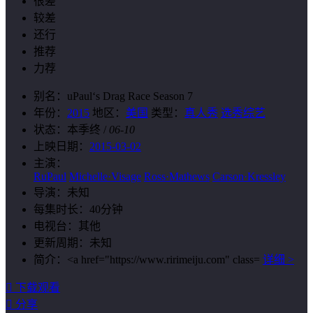
很差
较差
还行
推荐
力荐
别名：
uPaul‘s Drag Race Season 7
年份：
2015
地区：
美国
类型：
真人秀
选秀综艺
状态：
本季终
/
06-10
上映日期：
2015-03-02
主演：
RuPaul
Michelle·Visage
Ross·Mathews
Carson·Kressley
导演：
未知
每集时长：
40分钟
电视台：
其他
更新周期：
未知
简介：
<a href="https://www.ririmeiju.com" class=
详细 >

下载观看

分享