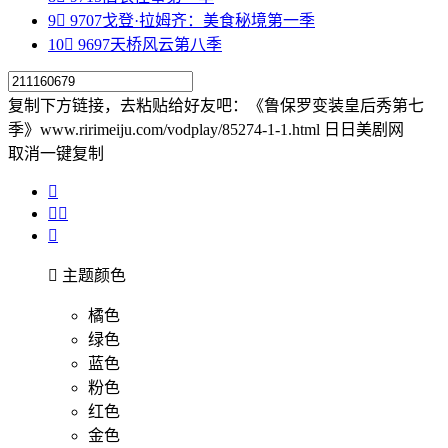
9

9707
戈登·拉姆齐：美食秘境第一季
10

9697
天桥风云第八季
复制下方链接，去粘贴给好友吧：
《鲁保罗变装皇后秀第七
季》www.ririmeiju.com/vodplay/85274-1-1.html 日日美剧网
取消
一键复制





主题颜色
橘色
绿色
蓝色
粉色
红色
金色