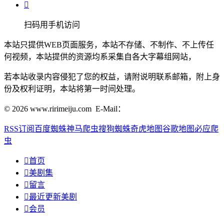

扫码用手机访问
本站只提供WEB页面服务，本站不存储、不制作、不上传任
何视频，本站提供的资源均系采集自各大字幕组网站，
若本站收录内容侵犯了您的权益，请附说明联系邮箱，附上身
份及权利证明，本站将第一时间处理。
© 2026 www.ririmeiju.com E-Mail：
RSS订阅
百度蜘蛛
神马爬虫
搜狗蜘蛛
奇虎地图
谷歌地图
必应爬
虫

首页

美剧集

留言

最近更新美剧

会员