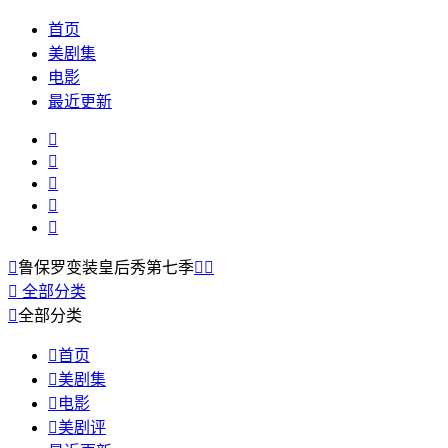
首页
美剧集
电影
最近更新






鲁保罗变装皇后秀第七季



全部分类

全部分类

首页

美剧集

电影

美剧评