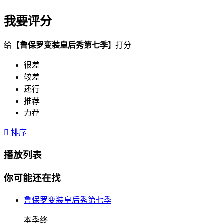
我要评分
给【
鲁保罗变装皇后秀第七季
】打分
很差
较差
还行
推荐
力荐

排序
播放列表
你可能还在找
鲁保罗变装皇后秀第七季
本季终