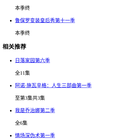
本季终
鲁保罗变装皇后秀第十一季
本季终
相关推荐
日落家园第六季
全11集
阿诺·施瓦辛格：人生三部曲第一季
至第3集共3集
我是乔治娜第二季
全6集
情场深伪术第一季