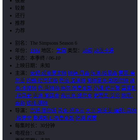
很差
较差
还行
推荐
力荐
别名：
The Simpsons Season 6
年份：
1994
地区：
美国
类型：
动画
动漫卡通
状态：
本季终
/
06-10
上映日期：
未知
主演：
安妮·班克罗夫特
特德·丹森
伍迪·哈里森
雷亚·普
尔曼
约翰·拉岑贝格
乔治·温迪特
帕特里克·斯图尔特
迪
克·卡维特
乔·曼特纳
梅尔·布鲁克斯
苏珊·萨兰登
莫里斯
·拉马奇
曼迪·帕廷金
弗兰克·维尔克
史蒂夫·艾伦
施恩·
泰勒
铁托·朋特
导演：
吉姆·里尔顿
马克·柯克兰
大卫·斯沃曼·编剧:·马特
·格罗宁
詹姆斯·L·布鲁克斯
萨姆·西蒙
每集时长：
30分钟
电视台：
CBS