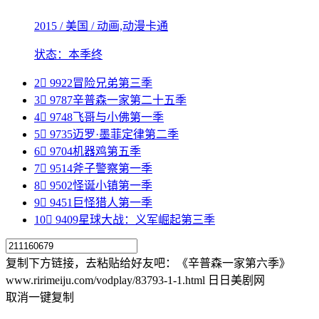
2015 / 美国 / 动画,动漫卡通
状态：本季终
2

9922
冒险兄弟第三季
3

9787
辛普森一家第二十五季
4

9748
飞哥与小佛第一季
5

9735
迈罗·墨菲定律第二季
6

9704
机器鸡第五季
7

9514
斧子警察第一季
8

9502
怪诞小镇第一季
9

9451
巨怪猎人第一季
10

9409
星球大战：义军崛起第三季
复制下方链接，去粘贴给好友吧：
《辛普森一家第六季》
www.ririmeiju.com/vodplay/83793-1-1.html 日日美剧网
取消
一键复制