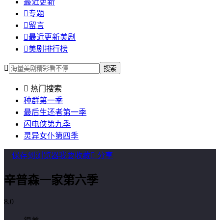
最近更新

专题

留言

最近更新美剧

美剧排行榜

搜索

热门搜索
种群第一季
最后生还者第一季
闪电侠第九季
灵异女仆第四季
保存到浏览器
我要收藏

分享
辛普森一家第六季
8.0