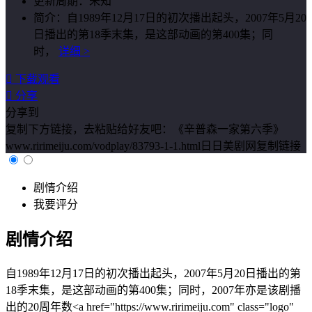
更新周期：
未知
简介：
自1989年12月17日的初次播出起头，2007年5月20
日播出的第18季末集，是这部动画的第400集；同
时，
详细 >

下载观看

分享
分享到
复制下方链接，去粘贴给好友吧：
《辛普森一家第六季》
www.ririmeiju.com/vodplay/83793-1-1.html日日美剧网
复制链接
剧情介绍
我要评分
剧情介绍
自1989年12月17日的初次播出起头，2007年5月20日播出的第
18季末集，是这部动画的第400集；同时，2007年亦是该剧播
出的20周年数<a href="https://www.ririmeiju.com" class="logo"