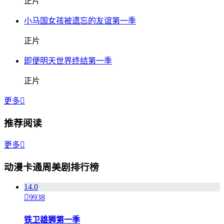
正片
小马国女孩被遗忘的友谊第一季
正片
即便明天世界终结第一季
正片
更多

推荐阅读
更多

动漫卡通周美剧排行榜
1
4.0

9938
铁卫雄狮第一季