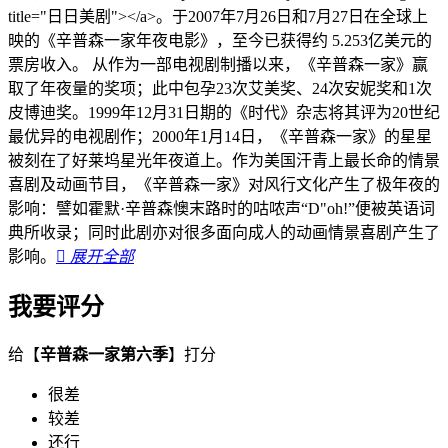
title="日日美剧"></a>。于2007年7月26日和7月27日在全球上
映的《辛普森一家年夜电影》，至今已获得约 5.253亿美元的
票房收入。 从作为一部电视剧制播以来，《辛普森一家》赢
取了年夜量的奖项；此中包孕23次艾美奖、24次安妮奖和1次
皮博迪奖。1999年12月31日期的《时代》杂志将其评为20世纪
最优异的电视剧作；2000年1月14日，《辛普森一家》的星星
被刻在了好莱坞星光年夜道上。作为美国汗青上最长命的情景
喜剧及动画节目，《辛普森一家》对风行文化产生了极年夜的
影响：譬如霍默·辛普森懊末路时的咕哝声“D"oh!”便被英语词
典所收录；同时此剧亦对很多面向成人的动画情景喜剧产生了
影响。

展开全部
我要评分
给【
辛普森一家第六季
】打分
很差
较差
还行