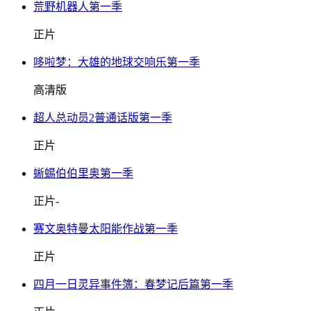
荒野机器人第一季
正片
哆啦梦：大雄的地球交响乐第一季
高清版
超人总动员2普通话版第一季
正片
蜥蜴伯伯里奥第一季
正片-
赛文奥特曼太阳能作战第一季
正片
四月一日灵异事件簿：春梦记后篇第一季