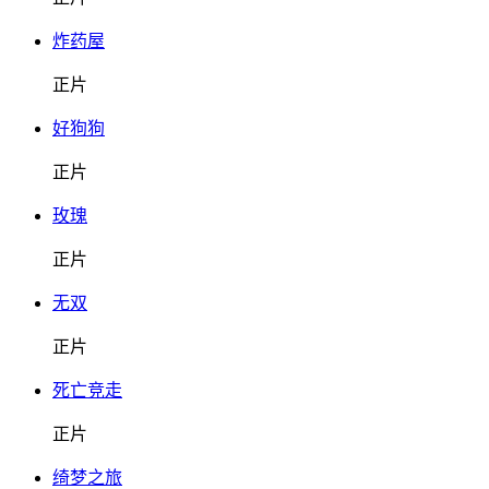
炸药屋
正片
好狗狗
正片
玫瑰
正片
无双
正片
死亡竞走
正片
绮梦之旅