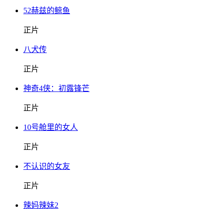
52赫兹的鲸鱼
正片
八犬传
正片
神奇4侠：初露锋芒
正片
10号舱里的女人
正片
不认识的女友
正片
辣妈辣妹2