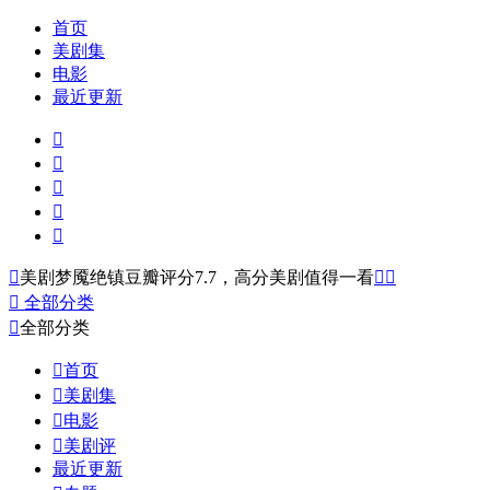
首页
美剧集
电影
最近更新






美剧梦魇绝镇豆瓣评分7.7，高分美剧值得一看



全部分类

全部分类

首页

美剧集

电影

美剧评
最近更新