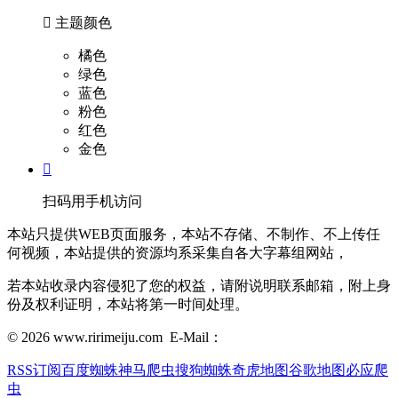

主题颜色
橘色
绿色
蓝色
粉色
红色
金色

扫码用手机访问
本站只提供WEB页面服务，本站不存储、不制作、不上传任
何视频，本站提供的资源均系采集自各大字幕组网站，
若本站收录内容侵犯了您的权益，请附说明联系邮箱，附上身
份及权利证明，本站将第一时间处理。
© 2026 www.ririmeiju.com E-Mail：
RSS订阅
百度蜘蛛
神马爬虫
搜狗蜘蛛
奇虎地图
谷歌地图
必应爬
虫