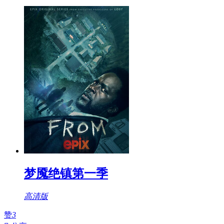
梦魇绝镇第一季
高清版
赞
3