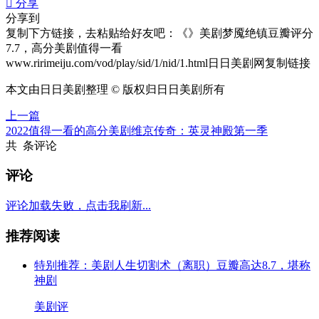

分享
分享到
复制下方链接，去粘贴给好友吧：
《》美剧梦魇绝镇豆瓣评分
7.7，高分美剧值得一看
www.ririmeiju.com/vod/play/sid/1/nid/1.html日日美剧网
复制链接
本文由日日美剧整理 © 版权归日日美剧所有
上一篇
2022值得一看的高分美剧维京传奇：英灵神殿第一季
共
条评论
评论
评论加载失败，点击我刷新...
推荐阅读
特别推荐：美剧人生切割术（离职）豆瓣高达8.7，堪称
神剧
美剧评