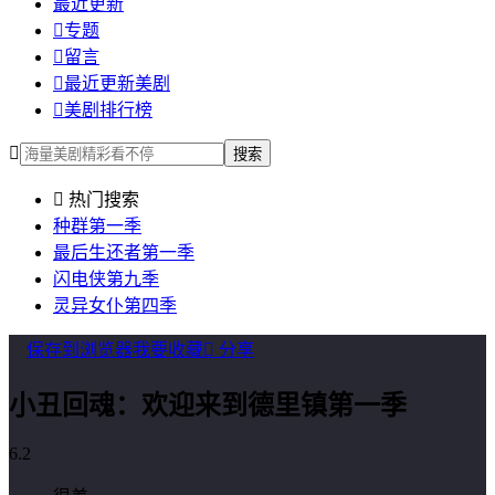
最近更新

专题

留言

最近更新美剧

美剧排行榜

搜索

热门搜索
种群第一季
最后生还者第一季
闪电侠第九季
灵异女仆第四季
保存到浏览器
我要收藏

分享
小丑回魂：欢迎来到德里镇第一季
6.2