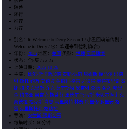
很差
较差
还行
推荐
力荐
别名：
It: Welcome to Derry Season 1 / 小丑回魂前传剧 /
Welcome to Derry / 它：欢迎来到德利镇(台)
年份：
2025
地区：
美国
类型：
惊悚
灵异惊悚
状态：
全8集
/
12-23
上映日期：
2025-10-26
主演：
比尔·斯卡斯加德
泰勒·佩奇
詹姆斯·瑞马尔
玛德
琳·斯托
约万·艾德坡
金伯利·格雷罗
彼得·奥特布里奇
泰
娜·拉欣
克里斯·乔克
莫宁斯塔·安吉琳
查德·洛克
·哈里
森
约书亚·奥吉克
斯蒂芬·里德尔
托马斯·米切尔
阿莉克
桑德拉·福克斯
肖恩·马里奥特
林赛·梅里修
多里安·格
雷
克里斯托弗·格热拉
导演：
安德斯·穆斯切蒂
每集时长：
60分钟