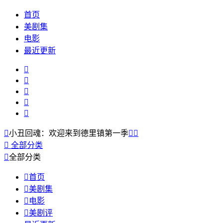
首页
美剧集
电影
最近更新






小丑回魂：欢迎来到德里镇第一季



全部分类

全部分类

首页

美剧集

电影

美剧评