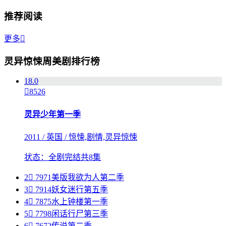
推荐阅读
更多

灵异惊悚周美剧排行榜
1
8.0

8526
灵异少年第一季
2011 / 英国 / 惊悚,剧情,灵异惊悚
状态：全剧完结共8集
2

7971
美版我欲为人第二季
3

7914
妖女迷行第五季
4

7875
水上钟楼第一季
5

7798
闲话行尸第三季
6

7672
传说第二季