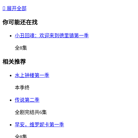

展开全部
你可能还在找
小丑回魂：欢迎来到德里镇第一季
全8集
相关推荐
水上钟楼第一季
本季终
传说第二季
全剧完结共6集
早安，维罗妮卡第一季
全8集