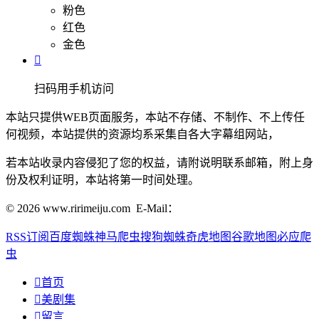
粉色
红色
金色

扫码用手机访问
本站只提供WEB页面服务，本站不存储、不制作、不上传任
何视频，本站提供的资源均系采集自各大字幕组网站，
若本站收录内容侵犯了您的权益，请附说明联系邮箱，附上身
份及权利证明，本站将第一时间处理。
© 2026 www.ririmeiju.com E-Mail：
RSS订阅
百度蜘蛛
神马爬虫
搜狗蜘蛛
奇虎地图
谷歌地图
必应爬
虫

首页

美剧集

留言