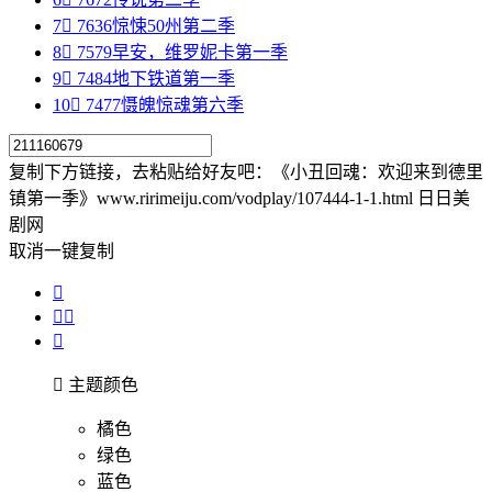
7

7636
惊悚50州第二季
8

7579
早安，维罗妮卡第一季
9

7484
地下铁道第一季
10

7477
慑魄惊魂第六季
复制下方链接，去粘贴给好友吧：
《小丑回魂：欢迎来到德里
镇第一季》www.ririmeiju.com/vodplay/107444-1-1.html 日日美
剧网
取消
一键复制





主题颜色
橘色
绿色
蓝色