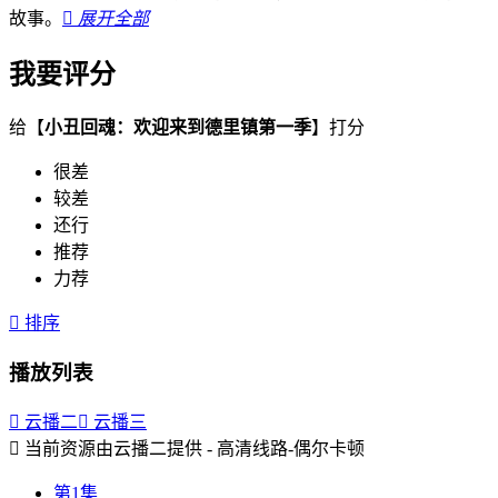
故事。

展开全部
我要评分
给【
小丑回魂：欢迎来到德里镇第一季
】打分
很差
较差
还行
推荐
力荐

排序
播放列表

云播二

云播三

当前资源由云播二提供 - 高清线路-偶尔卡顿
第1集