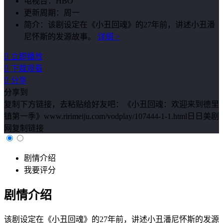
电视台：
HBO
更新周期：
周一
简介：
该剧设定在《小丑回魂》的27年前，讲述小丑潘
尼怀斯的发源故事。
详细 >

立即播放

下载观看

分享
分享到
复制下方链接，去粘贴给好友吧：
《小丑回魂：欢迎来到德里
镇第一季》www.ririmeiju.com/vodplay/107444-1-1.html日日美剧
网
复制链接
剧情介绍
我要评分
剧情介绍
该剧设定在《小丑回魂》的27年前，讲述小丑潘尼怀斯的发源