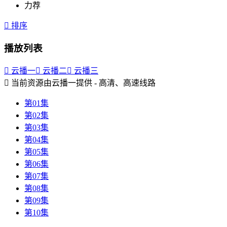
力荐

排序
播放列表

云播一

云播二

云播三

当前资源由云播一提供 - 高清、高速线路
第01集
第02集
第03集
第04集
第05集
第06集
第07集
第08集
第09集
第10集