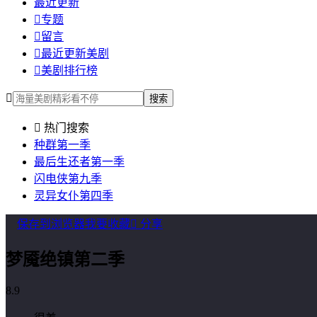
最近更新

专题

留言

最近更新美剧

美剧排行榜

搜索

热门搜索
种群第一季
最后生还者第一季
闪电侠第九季
灵异女仆第四季
保存到浏览器
我要收藏

分享
梦魇绝镇第二季
8.9