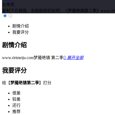
分享到
复制下方链接，去粘贴给好友吧：
《梦魇绝镇第二季》www.ririmeij
剧情介绍
我要评分
剧情介绍
www.ririmeiju.com梦魇绝镇 第二季

展开全部
我要评分
给【
梦魇绝镇第二季
】打分
很差
较差
还行
推荐