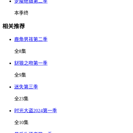
梦魇绝镇第二季
本季终
相关推荐
鹿角男孩第二季
全8集
豺狼之吻第一季
全9集
迷失第三季
全23集
时光大盗2024第一季
全10集