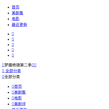
首页
美剧集
电影
最近更新






梦魇绝镇第二季



全部分类

全部分类

首页

美剧集

电影

美剧评