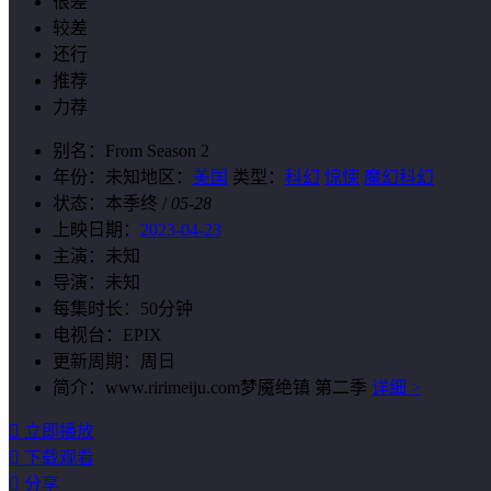
很差
较差
还行
推荐
力荐
别名：
From Season 2
年份：
未知
地区：
美国
类型：
科幻
惊悚
魔幻科幻
状态：
本季终
/
05-28
上映日期：
2023-04-23
主演：
未知
导演：
未知
每集时长：
50分钟
电视台：
EPIX
更新周期：
周日
简介：
www.ririmeiju.com梦魇绝镇 第二季
详细 >

立即播放

下载观看

分享