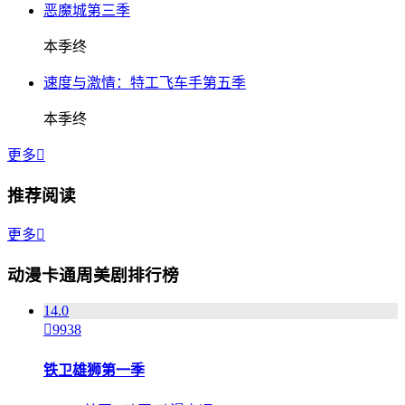
恶魔城第三季
本季终
速度与激情：特工飞车手第五季
本季终
更多

推荐阅读
更多

动漫卡通周美剧排行榜
1
4.0

9938
铁卫雄狮第一季