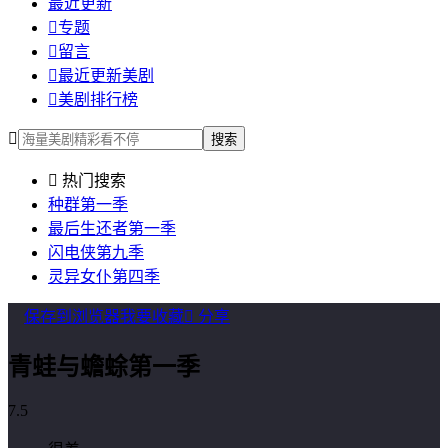
最近更新

专题

留言

最近更新美剧

美剧排行榜

搜索

热门搜索
种群第一季
最后生还者第一季
闪电侠第九季
灵异女仆第四季
保存到浏览器
我要收藏

分享
青蛙与蟾蜍第一季
7.5