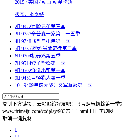
2015 / 美国 / 动画,动漫卡通
状态：本季终
2

9922
冒险兄弟第三季
3

9787
辛普森一家第二十五季
4

9748
飞哥与小佛第一季
5

9735
迈罗·墨菲定律第二季
6

9704
机器鸡第五季
7

9514
斧子警察第一季
8

9502
怪诞小镇第一季
9

9451
巨怪猎人第一季
10

9409
星球大战：义军崛起第三季
复制下方链接，去粘贴给好友吧：
《青蛙与蟾蜍第一季》
www.ririmeiju.com/vodplay/93375-1-1.html 日日美剧网
取消
一键复制


