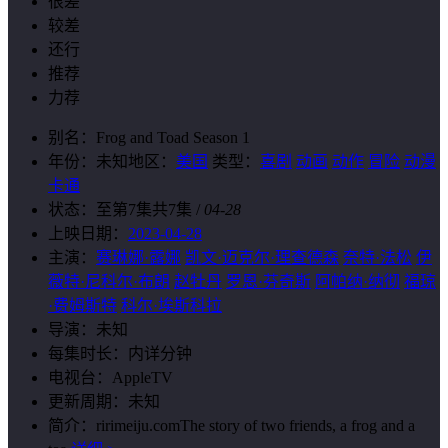
很差
较差
还行
推荐
力荐
别名：
Frog and Toad Season 1
年份：
未知
地区：
美国
类型：
喜剧
动画
动作
冒险
动漫
卡通
状态：
至第7集共7集
/
04-28
上映日期：
2023-04-28
主演：
赛琳娜·露娜
凯文·迈克尔·理查德森
奈特·法松
伊
薇特·尼科尔·布朗
赵牡丹
罗恩·芬奇斯
阿帕纳·纳彻
福琼
·费姆斯特
科尔·埃斯科拉
导演：
未知
每集时长：
内详分钟
电视台：
AppleTV
更新周期：
未知
简介：
ririmeiju.comThe story of two friends, a frog and a