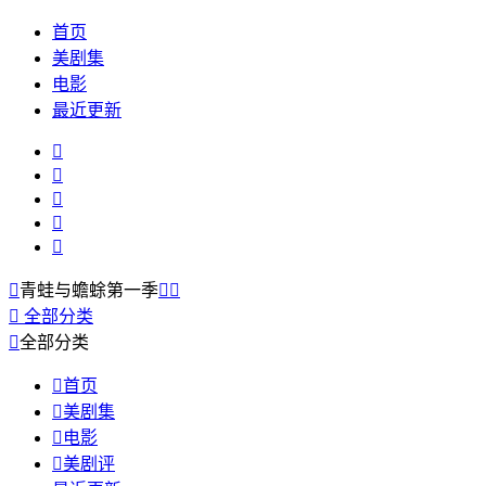
首页
美剧集
电影
最近更新






青蛙与蟾蜍第一季



全部分类

全部分类

首页

美剧集

电影

美剧评