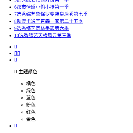
6
都市情感
小偷小抢第一季
7
选秀综艺
鲁保罗变装皇后秀第七季
8
动漫卡通
辛普森一家第二十五季
9
选秀综艺
舞林争霸第六季
10
选秀综艺
天桥风云第三季





主题颜色
橘色
绿色
蓝色
粉色
红色
金色
