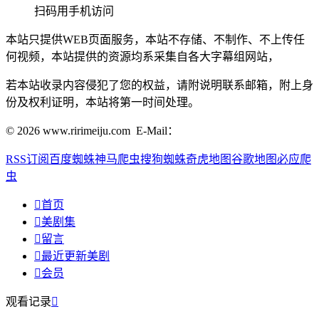
扫码用手机访问
本站只提供WEB页面服务，本站不存储、不制作、不上传任
何视频，本站提供的资源均系采集自各大字幕组网站，
若本站收录内容侵犯了您的权益，请附说明联系邮箱，附上身
份及权利证明，本站将第一时间处理。
© 2026 www.ririmeiju.com E-Mail：
RSS订阅
百度蜘蛛
神马爬虫
搜狗蜘蛛
奇虎地图
谷歌地图
必应爬
虫

首页

美剧集

留言

最近更新美剧

会员
观看记录
