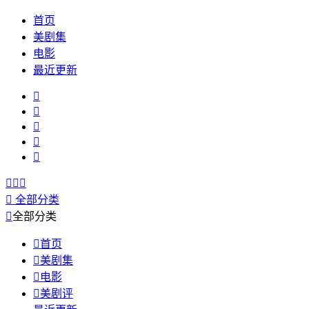
首页
美剧集
电影
最近更新









全部分类

全部分类

首页

美剧集

电影

美剧评