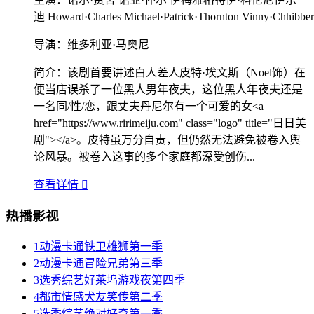
迪 Howard·Charles Michael·Patrick·Thornton Vinny·Chhibbe
导演：
维多利亚·马奥尼
简介：
该剧首要讲述白人差人皮特·埃文斯（Noel饰）在
便当店误杀了一位黑人男年夜夫，这位黑人年夜夫还是
一名同/性/恋，跟丈夫丹尼尔有一个可爱的女<a
href="https://www.ririmeiju.com" class="logo" title="日日美
剧"></a>。皮特虽万分自责，但仍然无法避免被卷入舆
论风暴。被卷入这事的多个家庭都深受创伤...
查看详情

热播影视
1
动漫卡通
铁卫雄狮第一季
2
动漫卡通
冒险兄弟第三季
3
选秀综艺
好莱坞游戏夜第四季
4
都市情感
犬友笑传第二季
5
选秀综艺
绝对好奇第一季