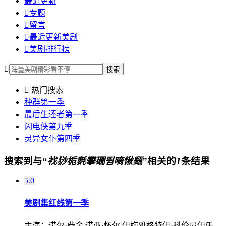
最近更新

专题

留言

最近更新美剧

美剧排行榜

搜索

热门搜索
种群第一季
最后生还者第一季
闪电侠第九季
灵异女仆第四季
搜索到与“
䄀猀栀氀攀礀뜀嘀愀甀
”相关的
1
条结果
5.0
美剧集
红线第一季
主演：
诺尔·费舍 诺亚·怀尔 伊梅雅格特伊·科伦尼伊乐