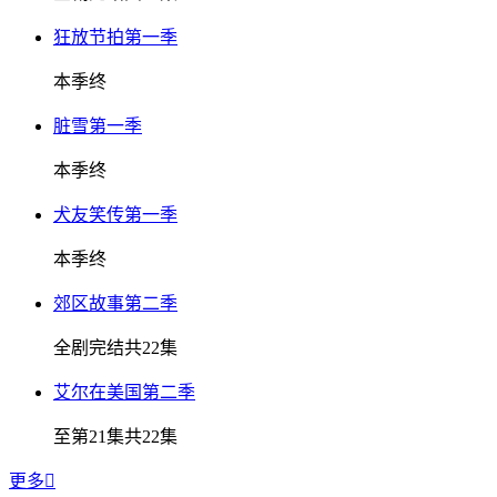
狂放节拍第一季
本季终
脏雪第一季
本季终
犬友笑传第一季
本季终
郊区故事第二季
全剧完结共22集
艾尔在美国第二季
至第21集共22集
更多
