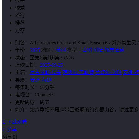
很差
较差
还行
推荐
力荐
别名：
All Creatures Great and Small Season 6 / 新万物
年份：
2025
地区：
英国
类型：
喜剧
剧情
都市情感
状态：
至第6集共6集
/
10-31
上映日期：
2025-09-25
主演：
尼古拉斯·瑞夫
萨缪尔·韦斯特
蕾切尔·申顿
安娜·
导演：
安迪·海伊
每集时长：
60分钟
电视台：
Channel5
更新周期：
周五
简介：
第六季把不雅众带回斑斓的约克郡山谷，讲述更多

下载观看

分享
分享到