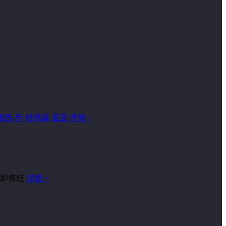
露西-乔·哈德森
盖亚·怀斯
·
争即将结
详细 >