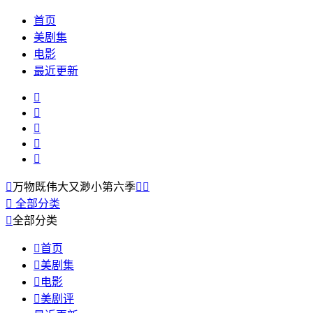
首页
美剧集
电影
最近更新






万物既伟大又渺小第六季



全部分类

全部分类

首页

美剧集

电影

美剧评