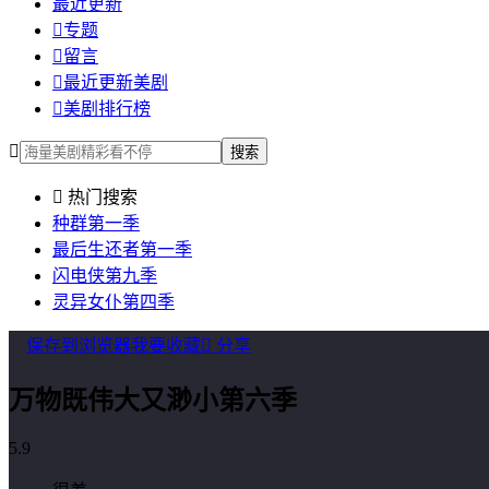
最近更新

专题

留言

最近更新美剧

美剧排行榜

搜索

热门搜索
种群第一季
最后生还者第一季
闪电侠第九季
灵异女仆第四季
保存到浏览器
我要收藏

分享
万物既伟大又渺小第六季
5.9