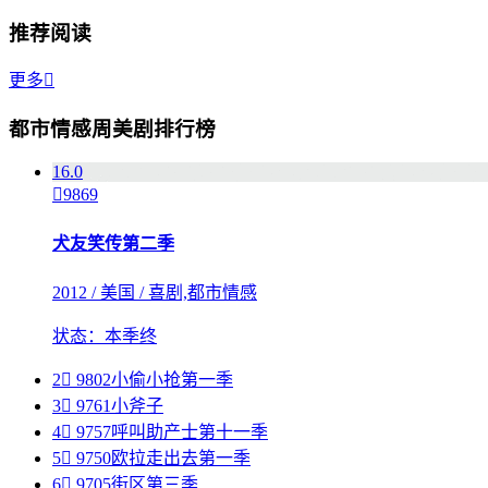
推荐阅读
更多

都市情感周美剧排行榜
1
6.0

9869
犬友笑传第二季
2012 / 美国 / 喜剧,都市情感
状态：本季终
2

9802
小偷小抢第一季
3

9761
小斧子
4

9757
呼叫助产士第十一季
5

9750
欧拉走出去第一季
6

9705
街区第三季