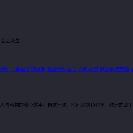
生灵 / 芸芸众生
梅德利
卡勒姆·伍德豪斯
派翠西亚·霍吉
托尼·皮茨
伊莫金·克劳森
人与动物的暖心故事。但这一次，时间来到1945年，欧洲的战