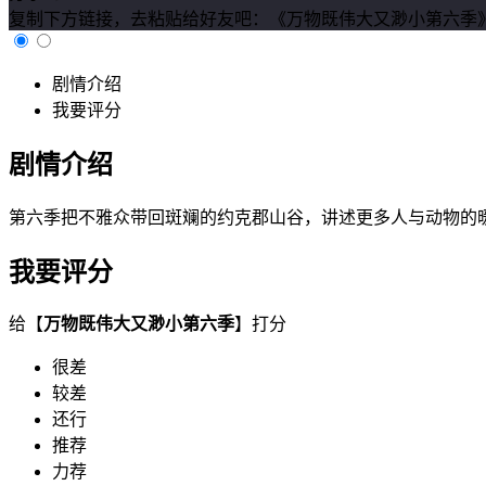
复制下方链接，去粘贴给好友吧：
《万物既伟大又渺小第六季》www.rir
剧情介绍
我要评分
剧情介绍
第六季把不雅众带回斑斓的约克郡山谷，讲述更多人与动物的暖
我要评分
给【
万物既伟大又渺小第六季
】打分
很差
较差
还行
推荐
力荐