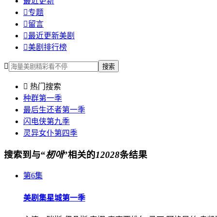
最近更新

专题

留言

最近更新美剧

美剧排行榜

搜索

热门搜索
种群第一季
最后生还者第一季
闪电侠第九季
灵异女仆第四季
搜索到与“
杒애
”相关的
12028
条结果
第6集
美剧集
星城第一季