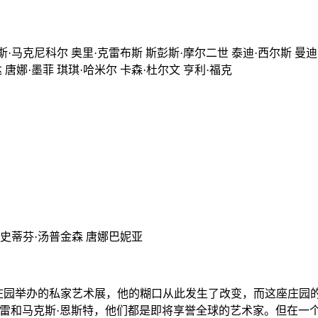
斯·马克尼科尔 奥里·克雷布斯 斯彭斯·摩尔二世 泰迪·西尔斯 曼迪
 唐娜·墨菲 琪琪·哈米尔 卡森·杜尔文 亨利·福克
克 史蒂芬·汤普金森 唐娜巴妮亚
庄园举办的私家艺术展，他的糊口从此发生了改变，而这座庄园的
曼·雷和马克斯·恩斯特，他们都是即将享誉全球的艺术家。但在