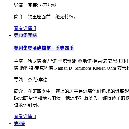
导演：
克莱尔·基尔纳
简介：
铁王座面前，绝无怜悯。
查看详情

第10集完结
美剧集
梦魇绝镇第一季第四季
主演：
哈罗德·佩里诺 卡塔琳娜·桑地诺·莫雷诺 艾恩·贝利 
德 斯科特·麦克科德 Nathan D. Simmons Kaelen Ohm
导演：
杰克·本德
简介：
在第四季中，镇上的居平易近离他们追求的谜底越来
Boyd的身体和精力崩溃，他还能对峙多久，维持镇子
该永远封闭。
查看详情

第8集