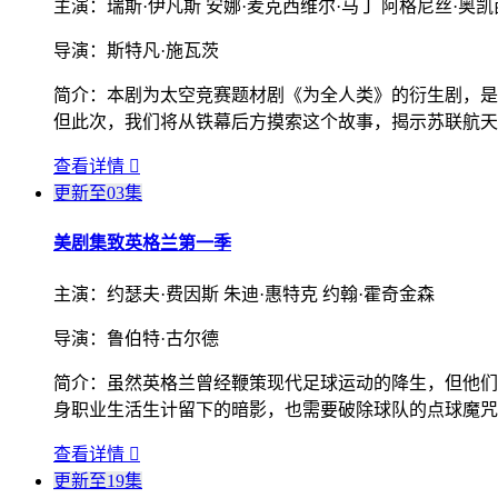
主演：
瑞斯·伊凡斯 安娜·麦克西维尔·马丁 阿格尼丝·奥
导演：
斯特凡·施瓦茨
简介：
本剧为太空竞赛题材剧《为全人类》的衍生剧，
但此次，我们将从铁幕后方摸索这个故事，揭示苏联航天
查看详情

更新至03集
美剧集
致英格兰第一季
主演：
约瑟夫·费因斯 朱迪·惠特克 约翰·霍奇金森
导演：
鲁伯特·古尔德
简介：
虽然英格兰曾经鞭策现代足球运动的降生，但他们
身职业生活生计留下的暗影，也需要破除球队的点球魔咒
查看详情

更新至19集