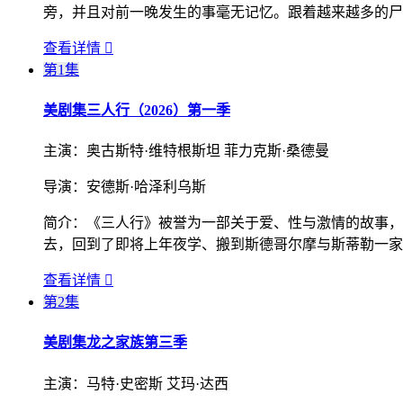
旁，并且对前一晚发生的事毫无记忆。跟着越来越多的尸
查看详情

第1集
美剧集
三人行（2026）第一季
主演：
奥古斯特·维特根斯坦 菲力克斯·桑德曼
导演：
安德斯·哈泽利乌斯
简介：
《三人行》被誉为一部关于爱、性与激情的故事，
去，回到了即将上年夜学、搬到斯德哥尔摩与斯蒂勒一家
查看详情

第2集
美剧集
龙之家族第三季
主演：
马特·史密斯 艾玛·达西