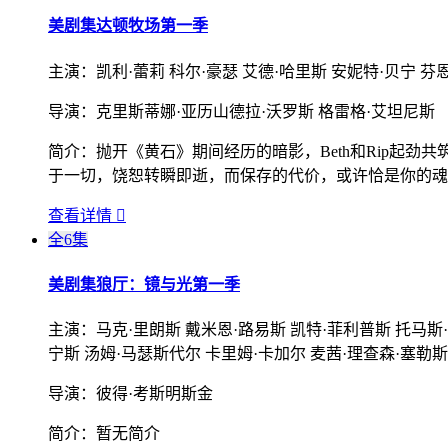
美剧集
达顿牧场第一季
主演：
凯利·蕾莉 科尔·豪瑟 艾德·哈里斯 安妮特·贝宁 芬
导演：
克里斯蒂娜·亚历山德拉·沃罗斯 格雷格·艾坦尼斯
简介：
抛开《黄石》期间经历的暗影，Beth和Rip起
于一切，饶恕转瞬即逝，而保存的代价，或许恰是你的魂
查看详情

全6集
美剧集
狼厅：镜与光第一季
主演：
马克·里朗斯 戴米恩·路易斯 凯特·菲利普斯 托马斯·
宁斯 汤姆·马瑟斯代尔 卡里姆·卡加尔 麦茜·理查森·塞勒斯 艾莉·代·
导演：
彼得·考斯明斯金
简介：
暂无简介