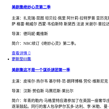
美剧集
绝妙心灵第二季
主演：
扎克瑞·昆图 坦贝拉·佩里 阿什莉·拉特罗普 亚历克
萨 格雷·鲍威尔 西蒙·韦伯斯特 斯黛西 法波 米谢尔·普拉达
导演：
德玛妮·戴维斯
简介：
NBC续订《绝妙心灵》第二季。
查看详情

更新至03集
美剧集
这不是一个谋杀谜团第一季
主演：
皮埃尔·热尔韦 基尔特·范·朗拜博格 劳伦·维斯尼
导演：
汉斯·贺伯斯 马赛厄斯·莱比尔
简介：
年青的勒内·马格里特应邀参加了在英国一座奢华
逐渐鼓起。同行的客人包孕萨尔瓦多·达利、李·米勒、