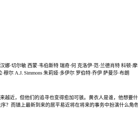
汉娜·切尔敏 西蒙·韦伯斯特 瑞奇·何 克洛伊·范·兰德肖特 科顿·
 安吉拉·穆尔 A.J. Simmons 朱莉娅·多伊尔 罗伯特·乔伊 萨曼莎·布朗
越近，但他们的追寻也变得愈加可骇。黄衣人是谁，他想要什么？Ja
的秩序？而镇上最新到来的居平易近将在将来的事务中扮演什么角