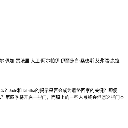
摩尔 佩加·贾法里 大卫·阿尔帕伊 伊丽莎白·桑德斯 艾弗瑞·康拉
de和Tabitha的揭示是否会成为最终回家的关键？即便
色？第四季将开启一些门，而镇上的一些人最终会但愿这些门本