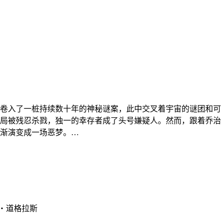
卷入了一桩持续数十年的神秘谜案，此中交叉着宇宙的谜团和可骇
局被残忍杀戮，独一的幸存者成了头号嫌疑人。然而，跟着乔治
渐演变成一场恶梦。…
克・道格拉斯