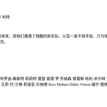
恩·利特
劲共筑将来，但他们遭遇了残酷的新实际，以及一家不择手段、只
灵。
布罗迪-桑斯特 莉莉特·雷瑟 查理·罗 乔纳森·普雷斯 哈利·米尔林 
兰格 莉迪亚·伦纳德 Ravi Multani Didier Vinson 威尔·