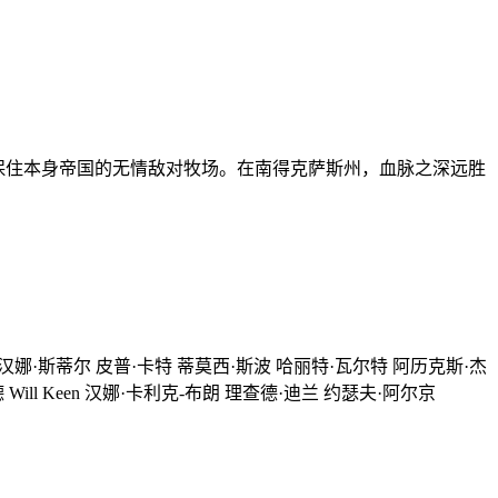
为保住本身帝国的无情敌对牧场。在南得克萨斯州，血脉之深远胜
汉娜·斯蒂尔 皮普·卡特 蒂莫西·斯波 哈丽特·瓦尔特 阿历克斯·杰
图德 Will Keen 汉娜·卡利克-布朗 理查德·迪兰 约瑟夫·阿尔京