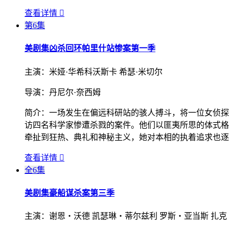
查看详情

第6集
美剧集
凶杀回环帕里什站惨案第一季
主演：
米娅·华希科沃斯卡 希瑟·米切尔
导演：
丹尼尔·奈西姆
简介：
一场发生在偏远科研站的骇人搏斗，将一位女侦探
访四名科学家惨遭杀戮的案件。他们以匪夷所思的体式格
牵扯到狂热、典礼和神秘主义，她对本相的执着追求也逐
查看详情

全6集
美剧集
豪船谋杀案第三季
主演：
谢恩・沃德 凯瑟琳・蒂尔兹利 罗斯・亚当斯 扎