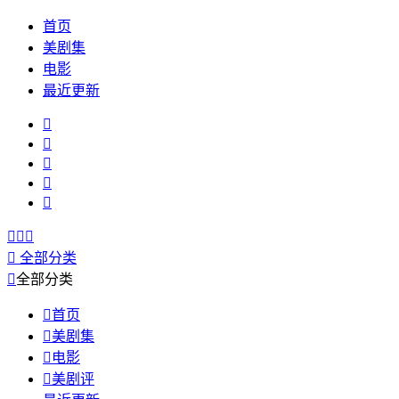
首页
美剧集
电影
最近更新









全部分类

全部分类

首页

美剧集

电影

美剧评