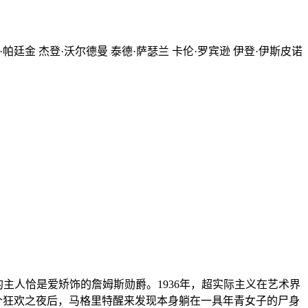
·帕廷金 杰登·沃尔德曼 泰德·萨瑟兰 卡伦·罗宾逊 伊登·伊斯皮诺
主人恰是爱矫饰的詹姆斯勋爵。1936年，超实际主义在艺术界
一个狂欢之夜后，马格里特醒来发现本身躺在一具年青女子的尸身