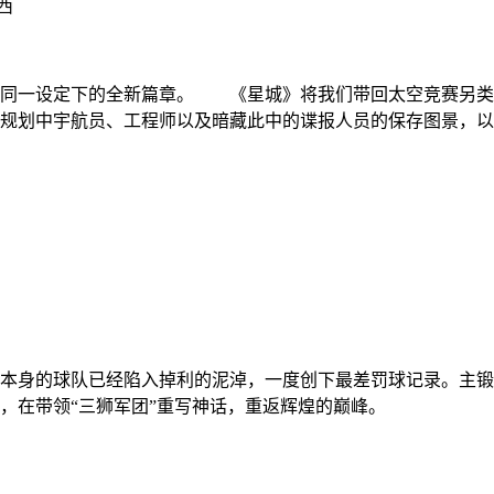
凯西
是同一设定下的全新篇章。 《星城》将我们带回太空竞赛另类
规划中宇航员、工程师以及暗藏此中的谍报人员的保存图景，以
本身的球队已经陷入掉利的泥淖，一度创下最差罚球记录。主锻练
，在带领“三狮军团”重写神话，重返辉煌的巅峰。