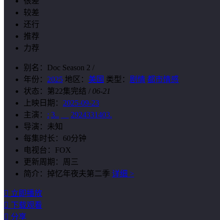
很差
较差
还行
推荐
力荐
别名：
Doc Season 2 /
年份：
2025
地区：
美国
类型：
剧情
都市情感
状态：
第22集完结
/
06-21
上映日期：
2025-09-23
主演：
:
3..
__
2924331403.
导演：
未知
每集时长：
60分钟
电视台：
FOX
更新周期：
周三
简介：
掉忆年夜夫第二季
详细 >

立即播放

下载观看

分享