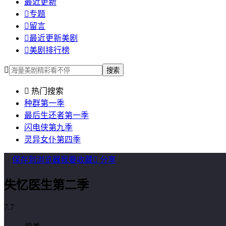
最近更新

专题

留言

最近更新美剧

美剧排行榜

搜索

热门搜索
种群第一季
最后生还者第一季
闪电侠第九季
灵异女仆第四季
保存到浏览器
我要收藏

分享
失忆医生第二季
7.7