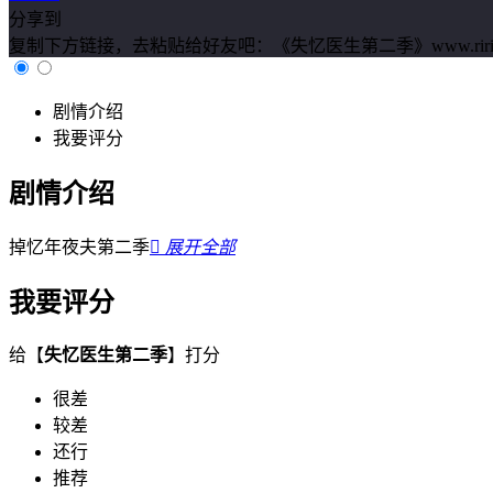
分享到
复制下方链接，去粘贴给好友吧：
《失忆医生第二季》www.ririmeij
剧情介绍
我要评分
剧情介绍
掉忆年夜夫第二季

展开全部
我要评分
给【
失忆医生第二季
】打分
很差
较差
还行
推荐