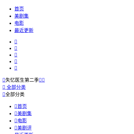
首页
美剧集
电影
最近更新






失忆医生第二季



全部分类

全部分类

首页

美剧集

电影

美剧评