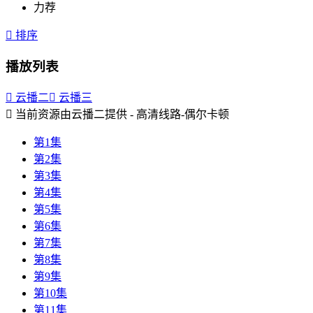
力荐

排序
播放列表

云播二

云播三

当前资源由云播二提供 - 高清线路-偶尔卡顿
第1集
第2集
第3集
第4集
第5集
第6集
第7集
第8集
第9集
第10集
第11集