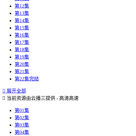
第12集
第13集
第14集
第15集
第16集
第17集
第18集
第19集
第20集
第21集
第22集完结

展开全部

当前资源由云播三提供 - 高清高速
第01集
第02集
第03集
第04集