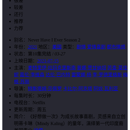
很差
较差
还行
推荐
力荐
别名：
Never Have I Ever Season 2
年份：
2021
地区：
美国
类型：
剧情
爱情喜剧
都市情感
状态：
第10集完结
/
03-27
上映日期：
2021-07-15
主演：
麦特里伊·拉玛克里斯南
普娜·贾甘纳坦
芮查·莫佳
妮
嘉伦·李维森
达伦·巴内特
雷蒙娜·杨
李·罗德里格斯
梅
根·苏丽
导演：
特斯塔姆·莎佩罗
卡比尔·阿克塔
阿奴·瓦利亚
每集时长：
30分钟
电视台：
Netflix
更新周期：
周五
简介：
《好想做一次》为成长故事喜剧，灵感来自立创
明蒂卡琳（Mindy Kaling）的童年，演绎第一代印度裔