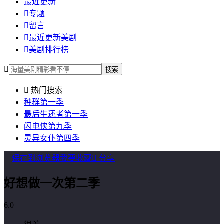
最近更新

专题

留言

最近更新美剧

美剧排行榜

搜索

热门搜索
种群第一季
最后生还者第一季
闪电侠第九季
灵异女仆第四季
保存到浏览器
我要收藏

分享
好想做一次第二季
6.0