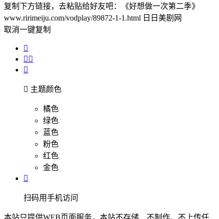
复制下方链接，去粘贴给好友吧：
《好想做一次第二季》
www.ririmeiju.com/vodplay/89872-1-1.html 日日美剧网
取消
一键复制





主题颜色
橘色
绿色
蓝色
粉色
红色
金色

扫码用手机访问
本站只提供WEB页面服务，本站不存储、不制作、不上传任