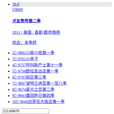
1
6.0

9869
犬友笑传第二季
2012 / 美国 / 喜剧,都市情感
状态：本季终
2

9802
小偷小抢第一季
3

9761
小斧子
4

9757
呼叫助产士第十一季
5

9750
欧拉走出去第一季
6

9705
街区第三季
7

9697
波特兰迪亚第一至八季
8

9674
星光之恋第二季
9

9663
重回昨日第四季
10

9640
白莲花大饭店第一季