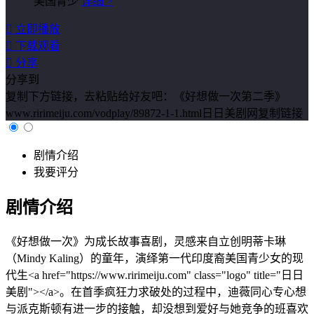
美国青少
详细 >

立即播放

下载观看

分享
分享到
复制下方链接，去粘贴给好友吧：
《好想做一次第二季》
www.ririmeiju.com/vodplay/89872-1-1.html日日美剧网
复制链接
剧情介绍
我要评分
剧情介绍
《好想做一次》为成长故事喜剧，灵感来自立创明蒂卡琳
（Mindy Kaling）的童年，演绎第一代印度裔美国青少女的现
代生<a href="https://www.ririmeiju.com" class="logo" title="日日
美剧"></a>。在首季疯狂力求破处的过程中，迪薇同心专心想
与派克斯顿有进一步的接触，却没想到爱好与她竞争的班喜欢