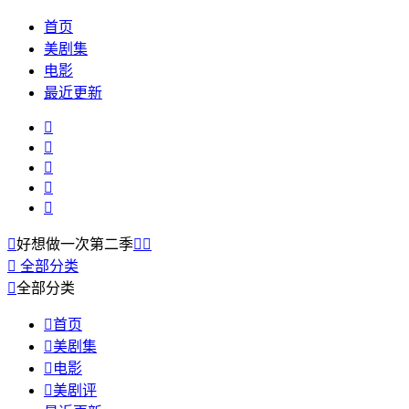
首页
美剧集
电影
最近更新






好想做一次第二季



全部分类

全部分类

首页

美剧集

电影

美剧评