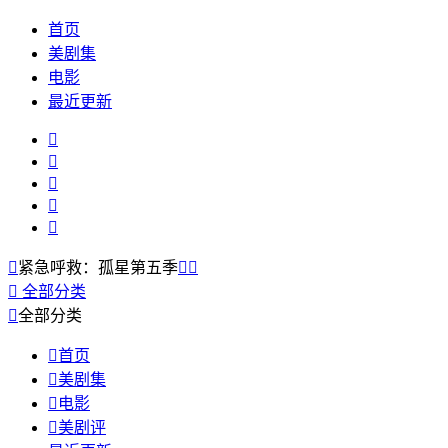
首页
美剧集
电影
最近更新






紧急呼救：孤星第五季



全部分类

全部分类

首页

美剧集

电影

美剧评