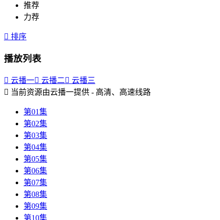
推荐
力荐

排序
播放列表

云播一

云播二

云播三

当前资源由云播一提供 - 高清、高速线路
第01集
第02集
第03集
第04集
第05集
第06集
第07集
第08集
第09集
第10集