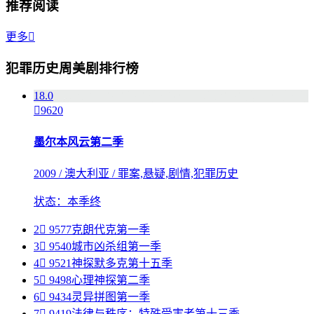
推荐阅读
更多

犯罪历史周美剧排行榜
1
8.0

9620
墨尔本风云第二季
2009 / 澳大利亚 / 罪案,悬疑,剧情,犯罪历史
状态：本季终
2

9577
克朗代克第一季
3

9540
城市凶杀组第一季
4

9521
神探默多克第十五季
5

9498
心理神探第二季
6

9434
灵异拼图第一季
7

9419
法律与秩序：特殊受害者第十三季