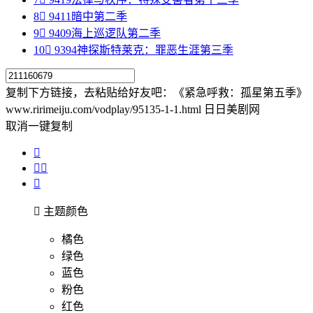
8

9411
暗中第二季
9

9409
海上巡逻队第二季
10

9394
神探斯特莱克：罪恶生涯第三季
复制下方链接，去粘贴给好友吧：
《紧急呼救：孤星第五季》
www.ririmeiju.com/vodplay/95135-1-1.html 日日美剧网
取消
一键复制





主题颜色
橘色
绿色
蓝色
粉色
红色