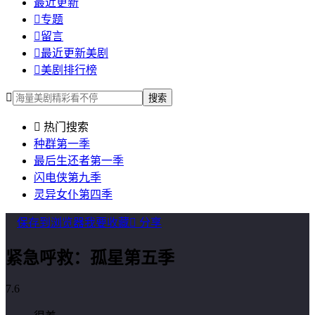
最近更新

专题

留言

最近更新美剧

美剧排行榜

搜索

热门搜索
种群第一季
最后生还者第一季
闪电侠第九季
灵异女仆第四季
保存到浏览器
我要收藏

分享
紧急呼救：孤星第五季
7.6