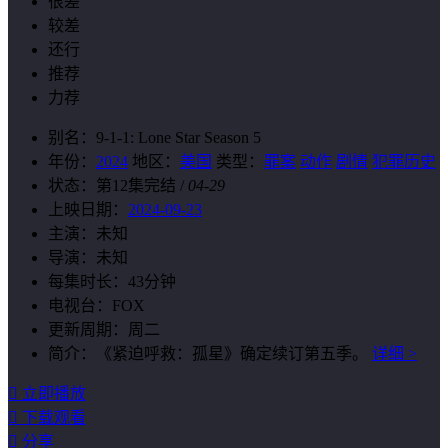
很差
较差
还行
推荐
力荐
别名：
9-1-1: Lone Star Season 5
年份：
2024
地区：
美国
类型：
罪案
动作
剧情
犯罪历史
状态：
第12集完结
/
04-29
上映日期：
2024-09-23
主演：
未知
导演：
未知
每集时长：
43分钟
电视台：
FOX
更新周期：
周二
简介：
《紧迫呼救：孤星》确定续订第五季。
详细 >

立即播放

下载观看

分享