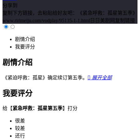
分享到
复制下方链接，去粘贴给好友吧：
《紧急呼救：孤星第五季》
www.ririmeiju.com/vodplay/95135-1-1.html日日美剧网
复制链接
剧情介绍
我要评分
剧情介绍
《紧迫呼救：孤星》确定续订第五季。

展开全部
我要评分
给【
紧急呼救：孤星第五季
】打分
很差
较差
还行