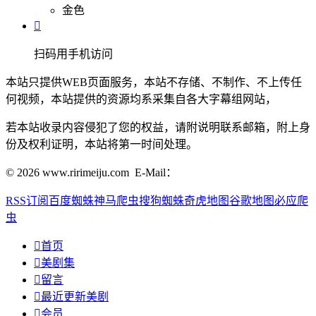
金色

扫码用手机访问
本站只提供WEB页面服务，本站不存储、不制作、不上传任
何视频，本站提供的资源均系采集自各大字幕组网站，
若本站收录内容侵犯了您的权益，请附说明联系邮箱，附上身
份及权利证明，本站将第一时间处理。
© 2026 www.ririmeiju.com E-Mail：
RSS订阅
百度蜘蛛
神马爬虫
搜狗蜘蛛
奇虎地图
谷歌地图
必应爬
虫

首页

美剧集

留言

最近更新美剧

会员