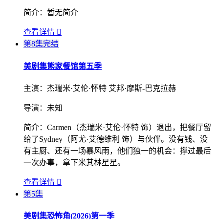
简介：
暂无简介
查看详情

第8集完结
美剧集
熊家餐馆第五季
主演：
杰瑞米·艾伦·怀特 艾邦·摩斯-巴克拉赫
导演：
未知
简介：
Carmen（杰瑞米·艾伦·怀特 饰）退出，把餐厅留
给了Sydney（阿尤·艾德维利 饰）与伙伴。没有钱、没
有主厨、还有一场暴风雨，他们独一的机会：撑过最后
一次办事，拿下米其林星星。
查看详情

第5集
美剧集
恐怖角(2026)第一季