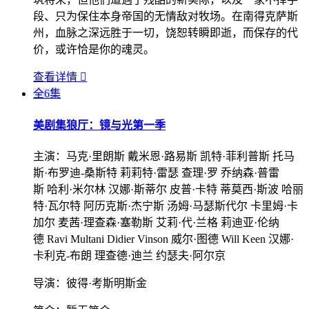
段、只为保住本身帝国的无情敌对牧场。在南得克萨斯
州，血脉之深远胜于一切，饶恕转瞬即逝，而保存的代
价，或许恰是你的魂灵。
查看详情

全6集
美剧集
狼厅：镜与光第一季
主演：
马克·里朗斯 戴米恩·路易斯 凯特·菲利普斯 托马
斯·布罗迪-桑斯特 莉莉特·雷瑟 查理·罗 乔纳森·普雷
斯 哈利·米尔林 汉娜·斯蒂尔 皮普·卡特 蒂莫西·斯波 哈丽
特·瓦尔特 阿历克斯·杰宁斯 汤姆·马瑟斯代尔 卡里姆·卡
加尔 麦茜·理查森·塞勒斯 艾莉·代·兰格 莉迪亚·伦纳
德 Ravi Multani Didier Vinson 威尔·图德 Will Keen 汉娜·
卡利克-布朗 理查德·迪兰 约瑟夫·阿尔京
导演：
彼得·考斯明斯金