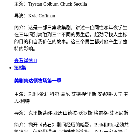
主演：
Trystan Colburn Chuck Saculla
导演：
Kyle Coffman
简介：
这是一部三集收集剧，讲述一位同性恋年夜学生
在三年间别离碰到三个不同的男生后，起劲寻找人生标
的目的和自我价值的故事。这三个男生都对他产生了独
特的影响。
查看详情

第8集
美剧集
达顿牧场第一季
主演：
凯利·蕾莉 科尔·豪瑟 艾德·哈里斯 安妮特·贝宁 芬
恩·利特
导演：
克里斯蒂娜·亚历山德拉·沃罗斯 格雷格·艾坦尼斯
简介：
抛开《黄石》期间经历的暗影，Beth和Rip起劲共
筑将来，但他们遭遇了残酷的新实际，以及一家不择手