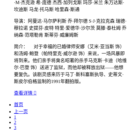
·M·杰克逊 希·庞德 杰西·加列戈斯 玛莎·米兰 朱万达斯·
坎迪斯 马龙·托马斯 哈里森·斯通
导演：
阿曼达·马尔萨利斯 乔·拜尔德 S·J·克拉克森 瑞德·
穆拉诺 史提芬·皮特 特里·爱德华·沙尔茨 莫滕·泰杜姆 乔
纳森·范塔勒肯 斯蒂芬·威廉姆斯
简介：
对于幸福的已婚律师安娜（艾米·亚当斯 饰）
和汤姆·鲍登（帕特里克·威尔逊 饰）来说，一场风暴即
将到来。他们亲手将臭名昭著的杀手马克斯·卡迪（哈维
尔·巴登 饰）送进了监狱，而他却被释放出狱——他想
要复仇。该剧灵感来历于马丁·斯科塞斯执导、史蒂文·
斯皮尔伯格监制的1991年翻拍版。
查看详情

首页
上一页
1
2
3