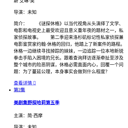
斯 艾琳·吴
导演：
未知
简介：
《谜探休格》以当代视角从头演绎了文学、
电影和电视史上最受欢迎且意义重年夜的题材之一，私
家侦探故事。 第二季迎来洛杉矶标记性私家侦探兼
电影鉴赏家约翰·休格的回归，他踏上了新案件的路程。
休格一边继续寻找掉踪的妹妹，一边追踪一位本地新锐
拳击手陷入困境的兄长。跟着查询拜访逐渐牵扯至涉及
整个城市的险恶阴谋，休格必需直面内心，回覆一个问
题：为了蔓延公理，本身事实会做到什么程度？
查看详情

第2集
美剧集
野探哈莉第五季
主演：
简·西摩
导演：
未知