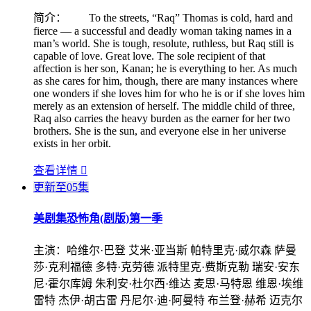
简介：
To the streets, “Raq” Thomas is cold, hard and
fierce — a successful and deadly woman taking names in a
man’s world. She is tough, resolute, ruthless, but Raq still is
capable of love. Great love. The sole recipient of that
affection is her son, Kanan; he is everything to her. As much
as she cares for him, though, there are many instances where
one wonders if she loves him for who he is or if she loves him
merely as an extension of herself. The middle child of three,
Raq also carries the heavy burden as the earner for her two
brothers. She is the sun, and everyone else in her universe
exists in her orbit.
查看详情

更新至05集
美剧集
恐怖角(剧版)第一季
主演：
哈维尔·巴登 艾米·亚当斯 帕特里克·威尔森 萨曼
莎·克利福德 多特·克劳德 派特里克·费斯克勒 瑞安·安东
尼·霍尔库姆 朱利安·杜尔西·维达 麦思·马特恩 维恩·埃维
雷特 杰伊·胡古雷 丹尼尔·迪·阿曼特 布兰登·赫希 迈克尔