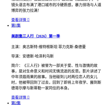
镜头语言布满了港口城市的冷硬质感，暴力排场与人道
博弈的张力拉满！
查看详情

第1集
美剧集
三人行（2026）第一季
主演：
奥古斯特·维特根斯坦 菲力克斯·桑德曼
导演：
安德斯·哈泽利乌斯
简介：
《三人行》被誉为一部关于爱、性与激情的故
事，是对生命意义和时间无情流逝的反思。影片讲述了
中年须眉雨果的故事。当他碰到儿时两位恋人的女儿
时，他被带回到了过去，回到了即将上年夜学、搬到斯
德哥尔摩与斯蒂勒一家同住的本身。
查看详情

第2集