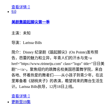
查看详情

9.0
美剧集
踮起脚尖第一季
主演：
未知
导演：
Larissa·Bills
简介：
Disney 纪录剧《踮起脚尖》(On Pointe)发布预
告，芭蕾的魅力和立异，年青人们的汗水与竞<a
href="https://www.ririmeiju.com" class="logo" title="日日美
剧"></a>。聚焦纽约的跳舞名校美国芭蕾舞学院，来自
各地、怀着热爱的舞者们——从小孩子到青少年，在这
里筹备着《胡桃夹子》的表演，瞻望将来的舞台生活生
计。Larissa Bills执导，12月18日上线。
查看详情

更新至19集