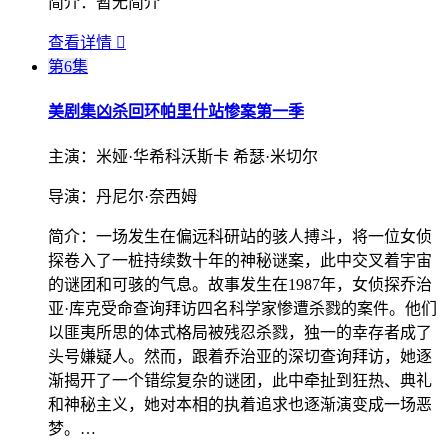
简介：
暂无简介
查看详情

第6集
美剧集
凶杀回环帕里什站惨案第一季
主演：
米娅·华希科沃斯卡 希瑟·米切尔
导演：
丹尼尔·奈西姆
简介：
一场发生在偏远科研站的骇人搏斗，将一位女侦
探卷入了一桩持续数十年的神秘谜案，此中交叉着宇宙
的谜团和可骇的气息。故事发生在1987年，女侦探乔治
亚·库克受命查询拜访四名科学家惨遭杀戮的案件。他们
以匪夷所思的体式格局被残忍杀戮，独一的幸存者成了
头号嫌疑人。然而，跟着乔治亚的深切查询拜访，她逐
渐揭开了一个错综复杂的谜团，此中牵扯到狂热、典礼
和神秘主义，她对本相的执着追求也逐渐演变成一场恶
梦。…