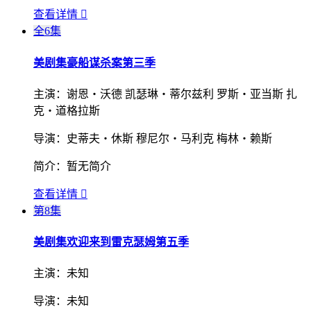
查看详情

全6集
美剧集
豪船谋杀案第三季
主演：
谢恩・沃德 凯瑟琳・蒂尔兹利 罗斯・亚当斯 扎
克・道格拉斯
导演：
史蒂夫・休斯 穆尼尔・马利克 梅林・赖斯
简介：
暂无简介
查看详情

第8集
美剧集
欢迎来到雷克瑟姆第五季
主演：
未知
导演：
未知