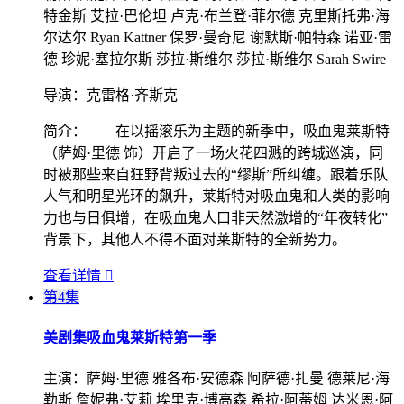
特金斯 艾拉·巴伦坦 卢克·布兰登·菲尔德 克里斯托弗·海
尔达尔 Ryan Kattner 保罗·曼奇尼 谢默斯·帕特森 诺亚·雷
德 珍妮·塞拉尔斯 莎拉·斯维尔 莎拉·斯维尔 Sarah Swire
导演：
克雷格·齐斯克
简介：
在以摇滚乐为主题的新季中，吸血鬼莱斯特
（萨姆·里德 饰）开启了一场火花四溅的跨城巡演，同
时被那些来自狂野背叛过去的“缪斯”所纠缠。跟着乐队
人气和明星光环的飙升，莱斯特对吸血鬼和人类的影响
力也与日俱增，在吸血鬼人口非天然激增的“年夜转化”
背景下，其他人不得不面对莱斯特的全新势力。
查看详情

第4集
美剧集
吸血鬼莱斯特第一季
主演：
萨姆·里德 雅各布·安德森 阿萨德·扎曼 德莱尼·海
勒斯 詹妮弗·艾莉 埃里克·博高森 希拉·阿蒂姆 达米恩·阿