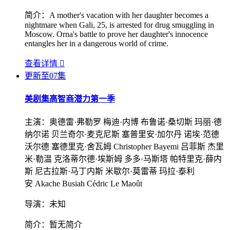
简介：
A mother's vacation with her daughter becomes a
nightmare when Gali, 25, is arrested for drug smuggling in
Moscow. Orna's battle to prove her daughter's innocence
entangles her in a dangerous world of crime.
查看详情

更新至07集
美剧集
高智商潜力第一季
主演：
奥德雷·弗勒罗 梅迪·内博 布鲁诺·桑切斯 玛丽·德
纳尔诺 贝兰奇尔·麦克尼斯 塞普里安·加尔丹 诺埃·范德
沃尔德 塞德里克·舍瓦姆 Christopher Bayemi 吕菲斯 杰里
米·勒温 克洛蒂尔德·埃斯姆 多多·马斯塔 帕特里克·薛内
斯 尼古拉斯·马丁内斯 米歇尔·莫雷蒂 玛拉·泰利
安 Akache Busiah Cédric Le Maoût
导演：
未知
简介：
暂无简介