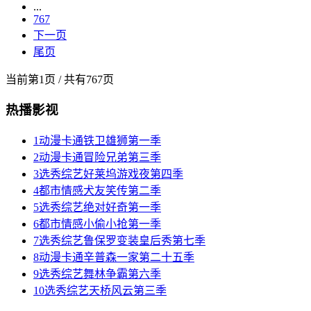
...
767
下一页
尾页
当前
第1页
/ 共有767页
热播影视
1
动漫卡通
铁卫雄狮第一季
2
动漫卡通
冒险兄弟第三季
3
选秀综艺
好莱坞游戏夜第四季
4
都市情感
犬友笑传第二季
5
选秀综艺
绝对好奇第一季
6
都市情感
小偷小抢第一季
7
选秀综艺
鲁保罗变装皇后秀第七季
8
动漫卡通
辛普森一家第二十五季
9
选秀综艺
舞林争霸第六季
10
选秀综艺
天桥风云第三季