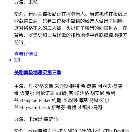
导演：
未知
简介：
新西兰谍报局正在招募新人。当该机构在报纸上
登载告白后，只有三位极不靠谱的候选人做出了回应。
这对格格不入的三人被一头扔进了晦暗的间谍世界，在
背叛、罗曼史和日益怪诞的排场地步中跌跌撞撞地摸索
前行。
查看详情

7.9
美剧集
极地恶灵第三季
主演：
丹·史蒂文斯 朱迪斯·赖特 希·庞德 阿西夫·曼德
维 迈克尔·阿伦诺夫 b 菲利普·埃廷格 胡安尼·费利
兹 Hampton Fluker 约翰·本杰明·海基 马琳·爱尔
兰 Hayward Leach 斯蒂芬·鲁特 才那扎·乌奇
导演：
卡瑞恩·库萨马
简介：
改编自维克托·拉瓦列2013年的小说《The Devil in