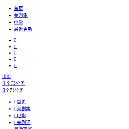
首页
美剧集
电影
最近更新









全部分类

全部分类

首页

美剧集

电影

美剧评