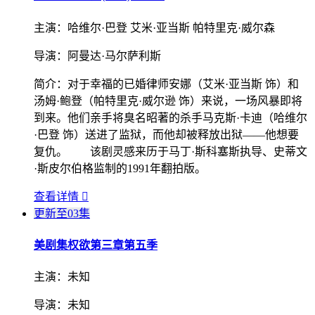
主演：
哈维尔·巴登 艾米·亚当斯 帕特里克·威尔森
导演：
阿曼达·马尔萨利斯
简介：
对于幸福的已婚律师安娜（艾米·亚当斯 饰）和
汤姆·鲍登（帕特里克·威尔逊 饰）来说，一场风暴即将
到来。他们亲手将臭名昭著的杀手马克斯·卡迪（哈维尔
·巴登 饰）送进了监狱，而他却被释放出狱——他想要
复仇。 该剧灵感来历于马丁·斯科塞斯执导、史蒂文
·斯皮尔伯格监制的1991年翻拍版。
查看详情

更新至03集
美剧集
权欲第三章第五季
主演：
未知
导演：
未知