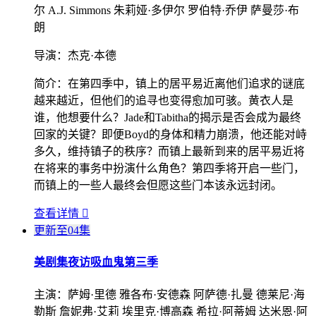
尔 A.J. Simmons 朱莉娅·多伊尔 罗伯特·乔伊 萨曼莎·布
朗
导演：
杰克·本德
简介：
在第四季中，镇上的居平易近离他们追求的谜底
越来越近，但他们的追寻也变得愈加可骇。黄衣人是
谁，他想要什么？Jade和Tabitha的揭示是否会成为最终
回家的关键？即便Boyd的身体和精力崩溃，他还能对峙
多久，维持镇子的秩序？而镇上最新到来的居平易近将
在将来的事务中扮演什么角色？第四季将开启一些门，
而镇上的一些人最终会但愿这些门本该永远封闭。
查看详情

更新至04集
美剧集
夜访吸血鬼第三季
主演：
萨姆·里德 雅各布·安德森 阿萨德·扎曼 德莱尼·海
勒斯 詹妮弗·艾莉 埃里克·博高森 希拉·阿蒂姆 达米恩·阿