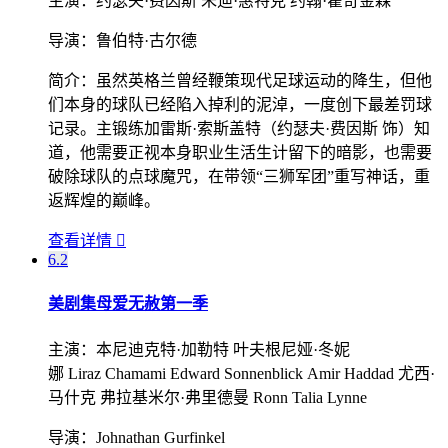
主演：
约瑟夫·费因斯 朱迪·惠特克 约翰·霍奇金森
导演：
鲁伯特·古尔德
简介：
虽然英格兰曾经鞭策现代足球运动的降生，但他
们本身的球队已经陷入掉利的泥淖，一度创下最差罚球
记录。主锻练加雷斯·索斯盖特（约瑟夫·费因斯 饰）知
道，他需要正视本身职业生活生计留下的暗影，也需要
破除球队的点球魔咒，在带领“三狮军团”重写神话，重
返辉煌的巅峰。
查看详情

6.2
美剧集
母爱无赦第一季
主演：
本尼迪克特·加勒特 叶夫根尼娅·冬妮
娜 Liraz Chamami Edward Sonnenblick Amir Haddad 尤西·
马什克 弗拉基米尔·弗里德曼 Ronn Talia Lynne
导演：
Johnathan Gurfinkel