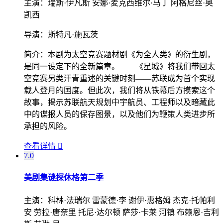
主演：
瑞斯·伊凡斯 安娜·麦克西维尔·马丁 阿格尼丝·奥
凯西
导演：
斯特凡·施瓦茨
简介：
本剧为太空竞赛题材剧《为全人类》的衍生剧，
是同一设定下的全新篇章。 《星城》将我们带回太
空竞赛另类汗青重述的关键时刻——苏联成为首个实现
载人登月的国度。但此次，我们将从铁幕后方摸索这个
故事，揭示苏联航天规划中宇航员、工程师以及暗藏此
中的谍报人员的保存图景，以及他们为鞭策人类进步所
承担的风险。
查看详情

7.0
美剧集
谜探休格第二季
主演：
科林·法瑞尔 雷蒙德·李 谢伊·惠格姆 杰克·托帕利
安 劳拉·唐奈里 托尼·达尔顿 萨莎·卡莱 河镇 布赖恩·吉利