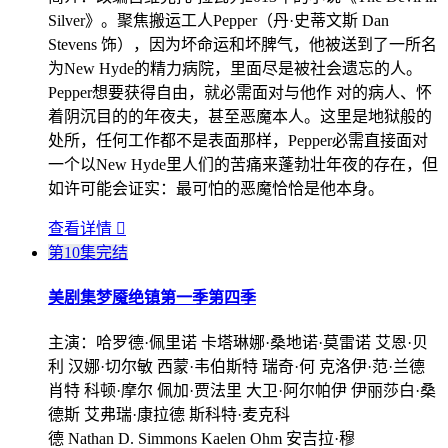
Silver》。聚焦搬运工人Pepper（丹·史蒂文斯 Dan
Stevens 饰），因为坏命运和坏脾气，他被送到了一所名
为New Hyde的精力病院，里面尽是被社会遗忘的人。
Pepper想要获得自由，就必需面对与他作 对的病人、怀
着阴沉目的的年夜夫，甚至恶魔本人。这里是地狱般的
处所，任何工作都不是表面那样，Pepper必需直接面对
一个以New Hyde里人们的苦痛来蓬勃壮年夜的存在，但
如许可能会证实：最可怕的恶魔恰恰是他本身。
查看详情

第10集完结
美剧集
梦魇绝镇第一季第四季
主演：
哈罗德·佩里诺 卡塔琳娜·桑地诺·莫雷诺 艾恩·贝
利 汉娜·切尔敏 西蒙·韦伯斯特 瑞奇·何 克洛伊·范·兰德
肖特 科顿·摩尔 佩加·贾法里 大卫·阿尔帕伊 伊丽莎白·桑
德斯 艾弗瑞·康拉德 斯科特·麦克科
德 Nathan D. Simmons Kaelen Ohm 安吉拉·穆