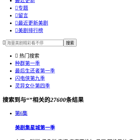
最近更新

专题

留言

最近更新美剧

美剧排行榜

搜索

热门搜索
种群第一季
最后生还者第一季
闪电侠第九季
灵异女仆第四季
搜索到与“
”相关的
27600
条结果
第6集
美剧集
星城第一季