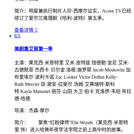
简介：
明星兼执行制片人珍·西摩尔证实，Acorn TV已经
续订了爱尔兰推理剧《哈利·波特》第五季。
查看详情

6.5
美剧集
艾丽第一季
主演：
莱克西·米恩特里 艾米·皮特兹 钱德勒·金尼 艾米·
古德默菲 杰西卡·贝尔金 洛根·施罗耶 Jacob Moskovitz 加
布里埃尔·波利卡诺 Zac Looker Victor Dolhai Kelly-
Ruth Mercier 琼·黛安·拉斐尔 汤姆·艾弗瑞特·斯科
特 Kayla Maisonet 丽莎·山田 大卫·伯卡 克洛伊·韦珀 布拉
德·哈德
导演：
杰森·摩尔
简介：
聚焦“红粉律师”Elle Woods（莱克西·米恩特
里 饰）进入哈佛年夜学法学院之前上高中时的故事。