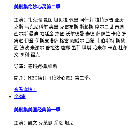
美剧集
绝妙心灵第二季
主演：
扎克瑞·昆图 坦贝拉·佩里 阿什莉·拉特罗普 亚历
克斯·马克尼科尔 奥里·克雷布斯 斯彭斯·摩尔二世 泰迪·
西尔斯 曼迪·帕廷金 杰登·沃尔德曼 泰德·萨瑟兰 卡伦·罗
宾逊 伊登·伊斯皮诺萨 格雷·鲍威尔 西蒙·韦伯斯特 斯黛
西 法波 米谢尔·普拉达 唐娜·墨菲 琪琪·哈米尔 卡森·杜尔
文 亨利·福克
导演：
德玛妮·戴维斯
简介：
NBC续订《绝妙心灵》第二季。
查看详情

全8集
美剧集
美国经典第一季
主演：
凯文·克莱恩 乔恩·坦尼