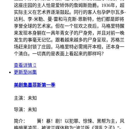
这座庄园的主人恰是爱矫饰的詹姆斯勋爵。1936年，超
实际主义在艺术界逐渐鼓起。同行的客人包孕萨尔瓦多·
达利、李·米勒、曼·雷和马克斯·恩斯特，他们都是即将
享誉全球的艺术家。但在一个狂欢之夜后，马格里特醒
来发现本身躺在一具年青女子的尸身旁，并且对前一晚
发生的事毫无记忆。跟着越来越多的尸身呈现，苏格兰
场赶来封锁了庄园，马格里特必需揭开本相，还本身一
个清白。一切真的是表面上看起来的那样吗？
查看详情

更新至06集
美剧集
墨菲斯第一季
主演：
未知
导演：
未知
简介：
簧！暴！剧！以犯罪、惊悚、黑帮为主，风
格暗黑凌厉，被波兰媒体称为“波兰版《混乱之子》”。