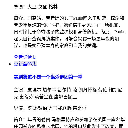
导演：
大卫·戈登·格林
简介：
刚离婚、带着娃的女子Paula陷入了勒索、谋杀和
青少年足球的“兔子洞”，她确信本身见证了一场犯罪，
同时挣扎于争夺孩子的监护权和身份危机。为此，Paula
起头自行查询拜访案件，可能会揭露一场更年夜的阴
谋，也是她重建本身的家庭和自我的关键。
查看详情

更新至03集
美剧集
这不是一个谋杀谜团第一季
主演：
皮埃尔·热尔韦 基尔特·范·朗拜博格 劳伦·维斯尼
克 史蒂芬·汤普金森 唐娜巴妮亚
导演：
汉斯·贺伯斯 马赛厄斯·莱比尔
简介：
年青的勒内·马格里特应邀参加了在英国一座奢华
庄园举办的私家艺术展，他的糊口从此发生了改变，而