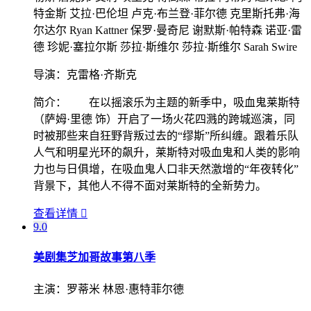
特金斯 艾拉·巴伦坦 卢克·布兰登·菲尔德 克里斯托弗·海
尔达尔 Ryan Kattner 保罗·曼奇尼 谢默斯·帕特森 诺亚·雷
德 珍妮·塞拉尔斯 莎拉·斯维尔 莎拉·斯维尔 Sarah Swire
导演：
克雷格·齐斯克
简介：
在以摇滚乐为主题的新季中，吸血鬼莱斯特
（萨姆·里德 饰）开启了一场火花四溅的跨城巡演，同
时被那些来自狂野背叛过去的“缪斯”所纠缠。跟着乐队
人气和明星光环的飙升，莱斯特对吸血鬼和人类的影响
力也与日俱增，在吸血鬼人口非天然激增的“年夜转化”
背景下，其他人不得不面对莱斯特的全新势力。
查看详情

9.0
美剧集
芝加哥故事第八季
主演：
罗蒂米 林恩·惠特菲尔德