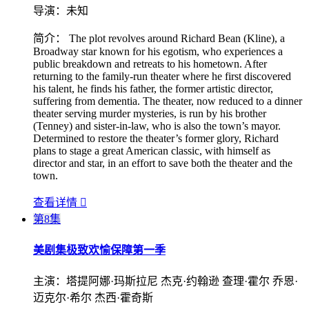
导演：
未知
简介：
The plot revolves around Richard Bean (Kline), a
Broadway star known for his egotism, who experiences a
public breakdown and retreats to his hometown. After
returning to the family-run theater where he first discovered
his talent, he finds his father, the former artistic director,
suffering from dementia. The theater, now reduced to a dinner
theater serving murder mysteries, is run by his brother
(Tenney) and sister-in-law, who is also the town’s mayor.
Determined to restore the theater’s former glory, Richard
plans to stage a great American classic, with himself as
director and star, in an effort to save both the theater and the
town.
查看详情

第8集
美剧集
极致欢愉保障第一季
主演：
塔提阿娜·玛斯拉尼 杰克·约翰逊 查理·霍尔 乔恩·
迈克尔·希尔 杰西·霍奇斯