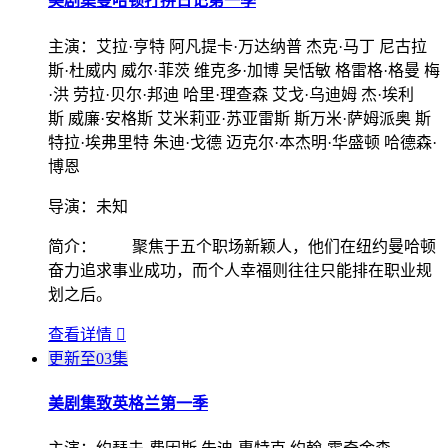
美剧集
曼哈顿打拼日记第一季
主演：
艾拉·亨特 阿凡提卡·万达纳普 杰克·马丁 尼古拉
斯·杜威内 威尔·菲茨 维克多·加博 吴恬敏 格雷格·格曼 梅
·洪 劳拉·贝尔·邦迪 哈里·理查森 艾戈·乌迪姆 杰·埃利
斯 威廉·安格斯 艾米莉亚·苏亚雷斯 斯万米·萨姆派奥 斯
特拉·埃弗里特 朱迪·戈德 迈克尔·本杰明·华盛顿 哈德森·
博恩
导演：
未知
简介：
聚焦于五个职场新颖人，他们在纽约曼哈顿
奋力追求事业成功，而个人幸福则往往只能排在职业规
划之后。
查看详情

更新至03集
美剧集
致英格兰第一季