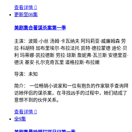
查看详情

更新至06集
美剧集
合著谋杀案第一季
主演：
波姬·小丝 汤姆·卡瓦纳夫 阿玛莉亚·威廉姆森 劳
拉·科胡特 加布里埃尔·布拉法托 凯特·德拉蒙德 迪伦·贝
利 玛蒂娜·凯拉德斯 劳拉·琼斯 詹妮弗·瓦兰斯 安德里亚·
德沃 基安·扎尔克奇瓦里 道格拉斯·布拉嫩
导演：
未知
简介：
一位畅销小说家和一位有抱负的作家联手查询拜
访她伴侣的谋杀案，在寻找凶手的过程中，她们结成了
意想不到的伙伴关系。
查看详情

全9集